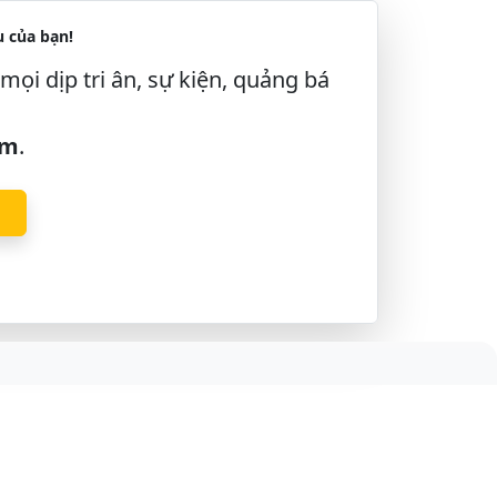
 của bạn!
mọi dịp tri ân, sự kiện, quảng bá
âm
.