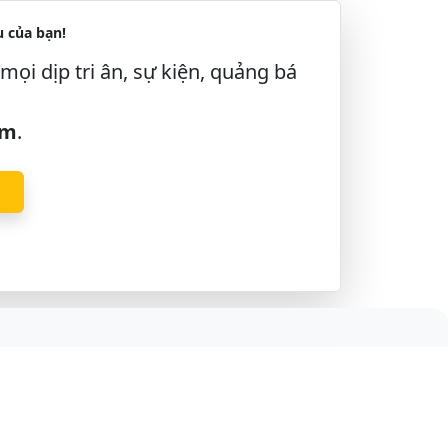
 của bạn!
mọi dịp tri ân, sự kiện, quảng bá
âm
.