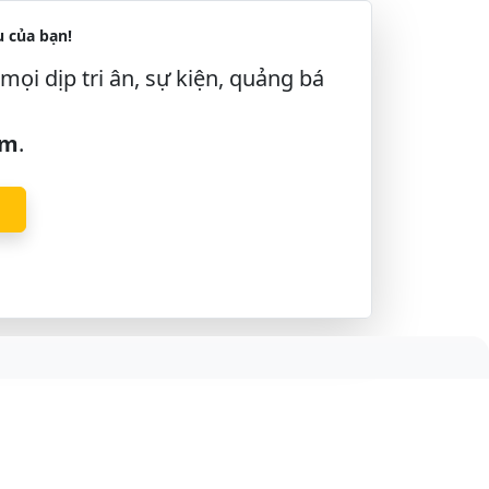
 của bạn!
mọi dịp tri ân, sự kiện, quảng bá
âm
.