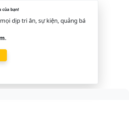
 của bạn!
mọi dịp tri ân, sự kiện, quảng bá
âm
.