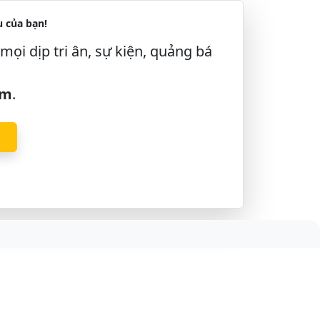
 của bạn!
mọi dịp tri ân, sự kiện, quảng bá
âm
.